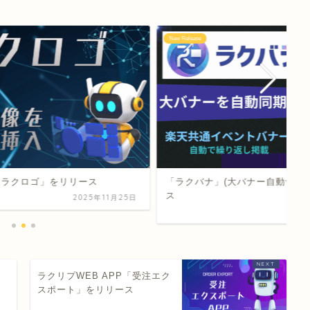
New Release
P「ラクロゴ」をリリース
「ラクバナ」(大バナー自動切り
ス
2025年11月25日
ス
ラクリプWEB APP「受注エク
スポート」をリリース