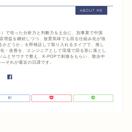
ABOUT ME
科）で培った分析力と判断力を土台に、別事業で中国
増収増益を継続しつつ、放置気味でも回る仕組み化が強
えるかどうか」を即検証して取り入れるタイプで、推し
の効率化・改善を、エンジニアとして現場で回る形に落とし
ジムとサウナで整え、K-POPで刺激をもらい、散歩中
——それが最近の日課です。