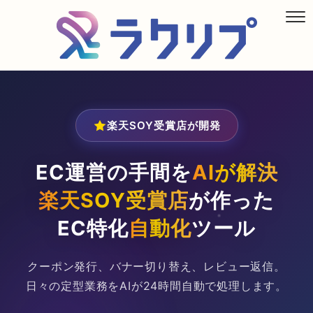
楽天SOY受賞店が開発
EC運営の手間を
AIが解決
楽天SOY受賞店
が作った
EC特化
自動化
ツール
クーポン発行、バナー切り替え、レビュー返信。
日々の定型業務をAIが24時間自動で処理します。