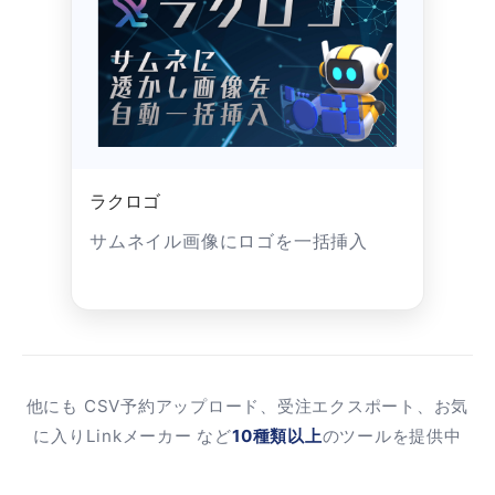
ラクロゴ
サムネイル画像にロゴを一括挿入
他にも CSV予約アップロード、受注エクスポート、お気
に入りLinkメーカー など
10種類以上
のツールを提供中