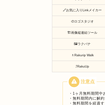
🔗お気に入りLinkメイカー
🎨ロゴスタジオ
🏗️画像縦連結ツール
🖼️ラクバナ
🚶Rakurip Walk
⤴️RakuUp
・1ヶ月無料期間中
・無料期間内に解約
・無料期間を経過す