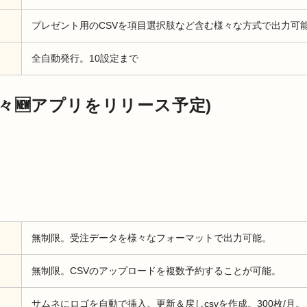
プレゼント用のCSVを項目選択肢など含む様々な方式で出力可
全自動発行。10設定まで
(続々🆕アプリをリリース予定)
リ
無制限。受注データを様々なフォーマットで出力可能。
無制限。CSVのアップロードを複数予約することが可能。
サムネにロゴを自動で挿入。更新＆戻しcsvを作成。300枚/月。