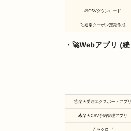
🎁CSVダウンロード
🏷️通常クーポン定期作成
・🚀Webアプリ 
📦楽天受注エクスポートアプ
📤楽天CSV予約管理アプリ
💧ラクロゴ