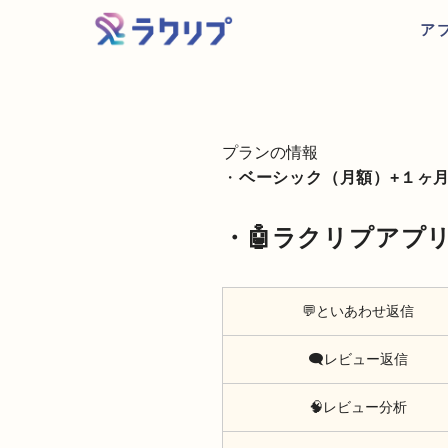
ア
プランの情報
・
ベーシック（月額）+１ヶ
・🤖ラクリプアプリ
💬といあわせ返信
🗨️レビュー返信
🧠レビュー分析