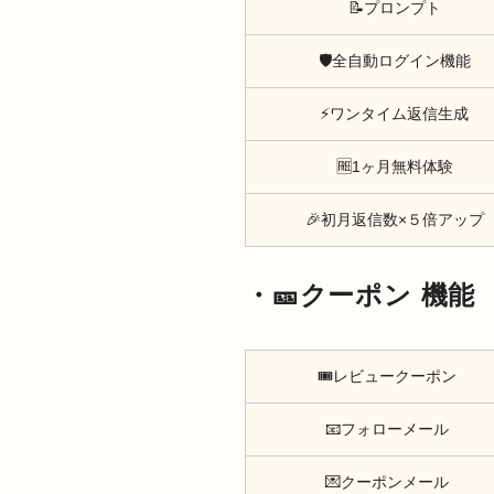
📝プロンプト
🛡️全自動ログイン機能
⚡ワンタイム返信生成
🆓1ヶ月無料体験
🎉初月返信数×５倍アップ
・🎫クーポン 機能
🎟️レビュークーポン
📧フォローメール
💌クーポンメール