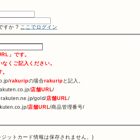
ですか ?
ここでログイン
RL」です。
いなくご記入ください。
す。
.jp/
rakurip
の場合
rakurip
と記入。
uten.co.jp/
店舗URL
/
kuten.ne.jp/gold/
店舗URL
/
ten.co.jp/
店舗URL
/商品管理番号/
レジットカード情報は保存されません。)