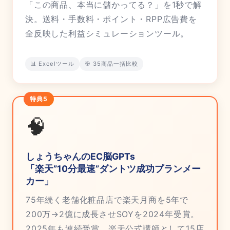
「この商品、本当に儲かってる？」を1秒で解
決。送料・手数料・ポイント・RPP広告費を
全反映した利益シミュレーションツール。
📊 Excelツール
🎯 35商品一括比較
特典5
🧠
しょうちゃんのEC脳GPTs
「楽天”10分最速”ダントツ成功プランメー
カー」
75年続く老舗化粧品店で楽天月商を5年で
200万→2億に成長させSOYを2024年受賞。
2025年も連続受賞。楽天公式講師として15店