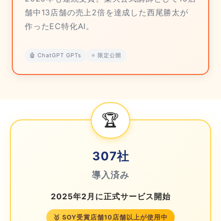
舗中13店舗の売上2倍を達成した西尾勝太が
作ったEC特化AI。
🤖 ChatGPT GPTs
⭐ 限定公開
🏆
307
社
導入済み
2025年2月に正式サービス開始
🥇 SOY受賞店舗10店舗以上が使用中