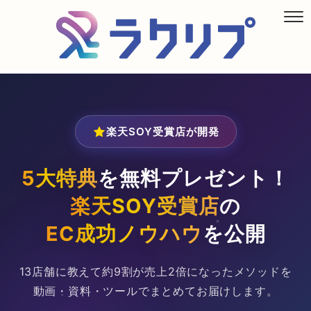
楽天SOY受賞店が開発
5大特典
を無料プレゼント！
楽天SOY受賞店
の
EC成功ノウハウ
を公開
13店舗に教えて約9割が売上2倍になったメソッドを
動画・資料・ツールでまとめてお届けします。