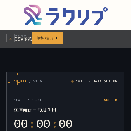
ラクラク
無料で試す
CSV予約
CS-RES
/ V2.0
LIVE — 4 JOBS QUEUED
NEXT UP / JST
QUEUED
在庫更新 — 毎月 1 日
0
0
:
0
0
:
0
0