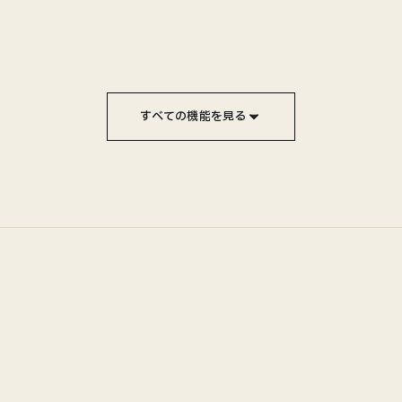
ラクラクCSV予約 全機能
予約スケジュール
無制限
保存 CSV
無制限
すべての機能を見る
定期実行 / カレンダー
RakuSCP（SFTP 直接アクセス）
失敗時メール通知
🎖️ 新機能への優先アクセス
ラクリプアプリ 全機能
問い合わせ返信
無制限
レビュー返信
無制限
AIレビュー分析
20 回/月
プロンプト
5万文字
全自動ログイン機能
ワンタイム返信生成