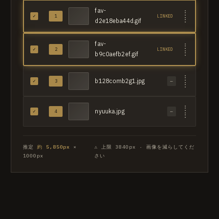
fav-
⋮
✓
1
LINKED
⋮
d2e18eba44d.gif
fav-
⋮
✓
2
LINKED
⋮
b9c0aefb2ef.gif
⋮
b128comb2g1.jpg
✓
3
—
⋮
⋮
nyuuka.jpg
✓
4
—
⋮
推定
約 5,850px
×
⚠ 上限 3840px · 画像を減らしてくだ
1000px
さい