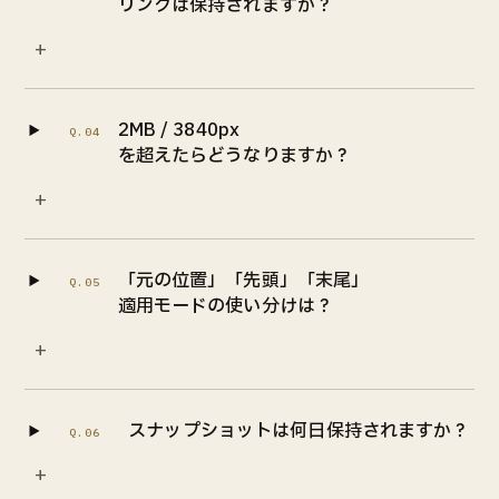
リンクは保持されますか？
ラクリプWalk(Chrome拡張)
進化したAPPを順次リリース
+
2MB / 3840px
Q.04
を超えたらどうなりますか？
+
「元の位置」「先頭」「末尾」
Q.05
適用モードの使い分けは？
+
スナップショットは何日保持されますか？
Q.06
+