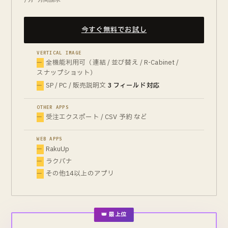
プレゼント用CSVダウンロード
通常クーポン定期作成
10 設定
今すぐ無料でお試し
WEBアプリ 全機能
CSV予約アップロード
VERTICAL IMAGE
受注エクスポート
全機能利用可（連結 / 並び替え / R-Cabinet /
スナップショット）
お気に入りLink作成
SP / PC / 販売説明文
3 フィールド対応
ラクロゴ
300 枚/月
ラクバナ(大バナー)
OTHER APPS
RakuUp
受注エクスポート / CSV 予約 など
ラクリプWalk(Chrome拡張)
進化したAPPを順次リリース
WEB APPS
RakuUp
ラクバナ
その他14以上のアプリ
ラクラク縦画像連結 全機能
連結 / 並び替え / R-Cabinet / スナップショット
SP / PC / 販売説明文
3 フィールド対応
👑 最上位
プレビュー / 失敗時メール通知