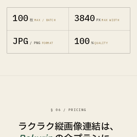
100
3840
枚
PX
MAX / BATCH
MAX WIDTH
JPG
100
/ PNG
%
FORMAT
QUALITY
§ 06 / PRICING
ラクラク縦画像連結は、