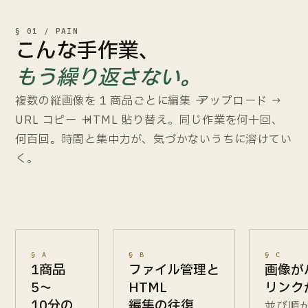
§ 01 / PAIN
こんな手作業、
もう繰り返さない。
複数の縦画像を 1 商品ごとに編集 → アップロード →
URL コピー → HTML 貼り替え。同じ作業を何十回、
何百回。時間と集中力が、気づかないうちに溶けてい
く。
§ A
§ B
§ C
1商品
ファイル管理と
画像が
5〜
HTML
リンク
10分の
編集の往復
並び順が