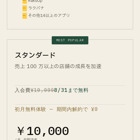
RakuUp
ラクバナ
その他14以上のアプリ
ラクラク縦画像連結 全機能
連結 / 並び替え / R-Cabinet / スナップショット
SP / PC / 販売説明文
3 フィールド対応
MOST POPULAR
プレビュー / 失敗時メール通知
スタンダード
ラクリプアプリ 全機能
問い合わせ返信
100 件/月
売上 100 万以上の店舗の成長を加速
レビュー返信
100 件/月
AIレビュー分析
5 回/月
プロンプト
1万文字
入会費
¥10,000
8/31まで無料
全自動ログイン機能
ワンタイム返信生成
初月無料体験 — 期間内解約で ¥0
ラクリプクーポン 全機能
受注件数
5,000 件/月
￥10,000
レビュークーポン自動発行
フォロー／クーポンメール 自動送信
/月 月間請求