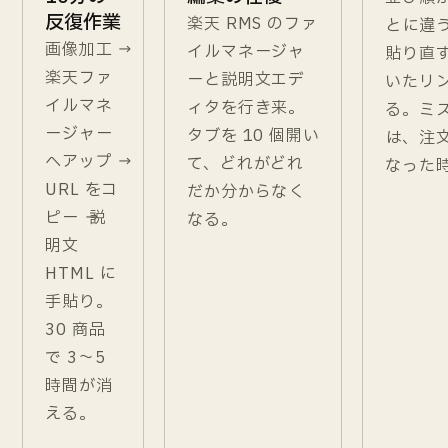
反復作業
楽天 RMS のファ
とに違
画像加工 →
イルマネージャ
貼り直
楽天ファ
ーと説明文エデ
いたリ
イルマネ
ィタを行き来。
る。ミ
ージャー
タブを 10 個開い
は、注
へアップ →
て、どれがどれ
なった
URL をコ
だか分からなく
ピー → 説
なる。
明文
HTML に
手貼り。
30 商品
で 3〜5
時間が消
える。