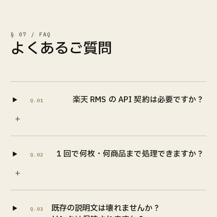
全自動ログイン機能
ワンタイム返信生成
§ 07 / FAQ
💎 レビュープレミアム
よくあるご質問
ラクリプクーポン 全機能
受注件数
100,000 件/月
レビュークーポン自動発行
フォロー／クーポンメール 自動送信
楽天 RMS の API 契約は必要ですか？
Q.01
プレゼント用CSVダウンロード
+
通常クーポン定期作成
250 設定
WEBアプリ 全機能
CSV予約アップロード
1 回で何枚・何商品まで処理できますか？
Q.02
受注エクスポート
+
お気に入りLink作成
ラクロゴ
30,000 枚/月
ラクバナ(大バナー)
既存の説明文は壊れませんか？
RakuUp
Q.03