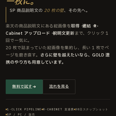
一枚に。
SP 商品説明文の
20 枚の壁
、その先へ。
楽天の商品説明文にある縦画像を
取得 → 連結 → R-
Cabinet アップロード → 説明文更新
まで、クリック 1
回で一気に。
20 枚で詰まっていた縦画像を集約し、長い 1 枚でペ
ージを磨き直す。
さらに壁を越えたいなら、GOLD 連
携のやり方も用意しています。
無料で試す
流れを見る
1-CLICK PIPELINE
R-CABINET 直連携
30日スナップショット
SP / PC / 販売