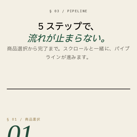
§ 03 / PIPELINE
5 ステップで、
流れが止まらない。
商品選択から完了まで。スクロールと一緒に、パイプ
ラインが進みます。
完了
STEP 05
§ 01 / 商品選択
01
OUTPUT
1000 × 3840 · JPEG 100%
⋮⋮
✓
fav-d2e18eba44d.gif
1