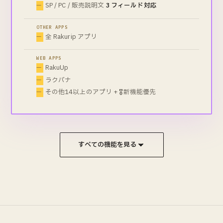
ラクロゴ
3,000 枚/月
SP / PC / 販売説明文
3 フィールド対応
ラクバナ(大バナー)
OTHER APPS
RakuUp
全 Rakurip アプリ
ラクリプWalk(Chrome拡張)
進化したAPPを順次リリース
WEB APPS
RakuUp
ラクバナ
その他14以上のアプリ + 🎖️新機能優先
ラクラク縦画像連結 全機能
連結 / 並び替え / R-Cabinet / スナップショット
SP / PC / 販売説明文
3 フィールド対応
プレビュー / 失敗時メール通知
すべての機能を見る
🎖️ 新機能への優先アクセス
ラクリプアプリ 全機能
問い合わせ返信
無制限
レビュー返信
無制限
AIレビュー分析
20 回/月
プロンプト
5万文字