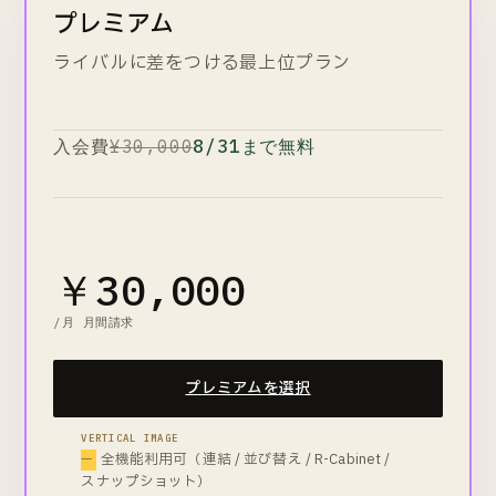
プレミアム
ラクリプアプリ 全機能
問い合わせ返信
300 件/月
ライバルに差をつける最上位プラン
レビュー返信
300 件/月
AIレビュー分析
10 回/月
プロンプト
2万文字
入会費
¥30,000
8/31まで無料
全自動ログイン機能
ワンタイム返信生成
ラクリプクーポン 全機能
受注件数
30,000 件/月
￥30,000
レビュークーポン自動発行
フォロー／クーポンメール 自動送信
/月 月間請求
プレゼント用CSVダウンロード
通常クーポン定期作成
50 設定
プレミアムを選択
WEBアプリ 全機能
CSV予約アップロード
VERTICAL IMAGE
受注エクスポート
全機能利用可（連結 / 並び替え / R-Cabinet /
お気に入りLink作成
スナップショット）