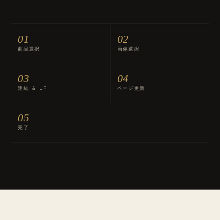
01
02
商品選択
画像選択
03
04
連結 & UP
ページ更新
05
完了