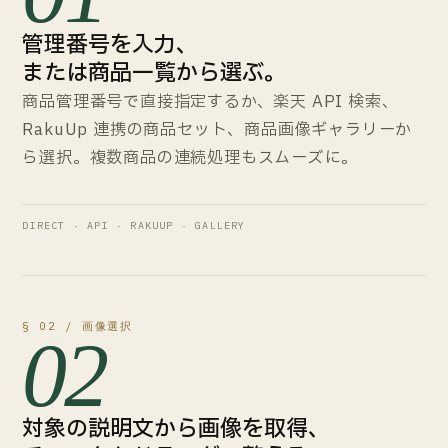
⋮⋮
✓
fav-b9c0aefb2ef.gif
2
コーム シリーズ リニューアル版
#b128
¥2,480
SP 商品説明文の更新が
BEFORE
AFTER
管理番号を入力、
完了しました
⋮⋮
✓
b128comb2g1.jpg
3
コーム プレミアム
#b129
¥3,980
または商品一覧から選ぶ。
⋮⋮
✓
nyuuka.jpg
4
コーム ミニ セット
#b130
¥1,980
SNAPSHOT SAVED · 30 DAYS
商品管理番号で直接指定するか、楽天 API 検索、
RakuUp 連携の商品セット、商品画像ギャラリーか
ら選択。複数商品の連続処理もスムーズに。
DIRECT · API · RAKUUP · GALLERY
§ 02 / 画像選択
02
対象の説明文から画像を取得、