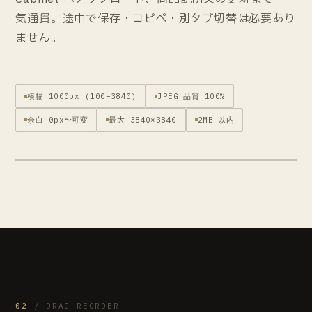
気通貫。途中で保存・コピペ・別タブ切替は必要あり
ません。
横幅 1000px (100–3840)
JPEG 品質 100%
余白 0px〜可変
最大 3840×3840
2MB 以内
BEFORE · 4 IMG
AFTER · 結合画像 1 枚
結合画像
02
/ DRAG REORDER